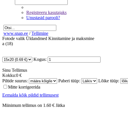
Registreeru kasutajaks
Unustasid parooli?
www.snap.ee
/
Tellimine
Fotode valik
Üldandmed
Kinnitamine ja maksmine
a (18)
Kogus:
Sinu
Tellimus
Kokku:
0 €
Piltide suurus:
Paberi tüüp:
Lõike tüüp:
Mitte korrigeerida
Eemalda kõik pildid tellimusest
Miinimum tellimus on 1.60 €
Jätka