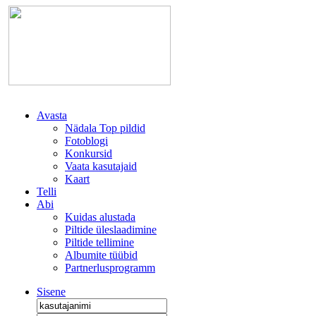
Avasta
Nädala Top pildid
Fotoblogi
Konkursid
Vaata kasutajaid
Kaart
Telli
Abi
Kuidas alustada
Piltide üleslaadimine
Piltide tellimine
Albumite tüübid
Partnerlusprogramm
Sisene