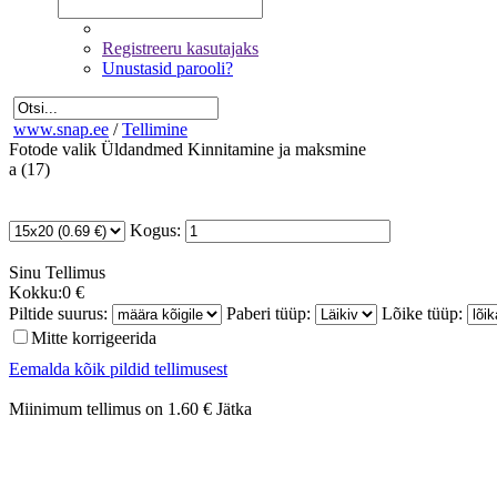
Registreeru kasutajaks
Unustasid parooli?
www.snap.ee
/
Tellimine
Fotode valik
Üldandmed
Kinnitamine ja maksmine
a (17)
Kogus:
Sinu
Tellimus
Kokku:
0 €
Piltide suurus:
Paberi tüüp:
Lõike tüüp:
Mitte korrigeerida
Eemalda kõik pildid tellimusest
Miinimum tellimus on 1.60 €
Jätka