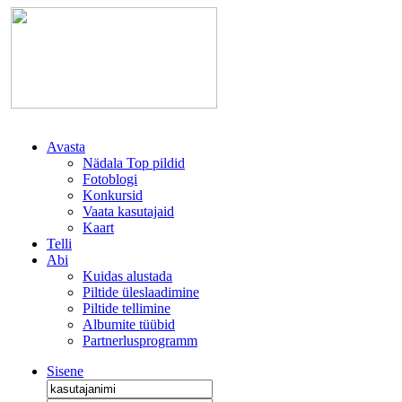
Avasta
Nädala Top pildid
Fotoblogi
Konkursid
Vaata kasutajaid
Kaart
Telli
Abi
Kuidas alustada
Piltide üleslaadimine
Piltide tellimine
Albumite tüübid
Partnerlusprogramm
Sisene