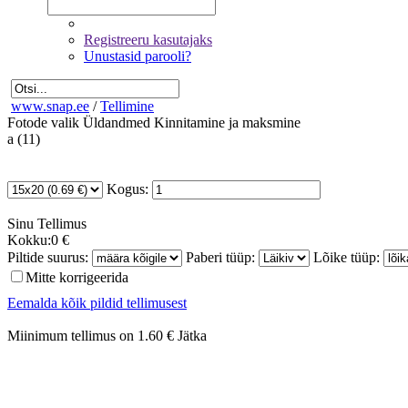
Registreeru kasutajaks
Unustasid parooli?
www.snap.ee
/
Tellimine
Fotode valik
Üldandmed
Kinnitamine ja maksmine
a (11)
Kogus:
Sinu
Tellimus
Kokku:
0 €
Piltide suurus:
Paberi tüüp:
Lõike tüüp:
Mitte korrigeerida
Eemalda kõik pildid tellimusest
Miinimum tellimus on 1.60 €
Jätka