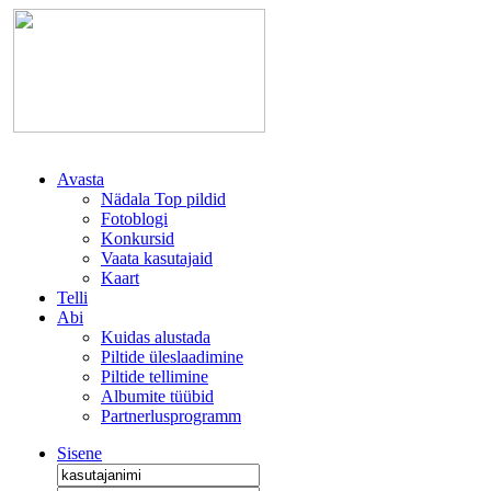
Avasta
Nädala Top pildid
Fotoblogi
Konkursid
Vaata kasutajaid
Kaart
Telli
Abi
Kuidas alustada
Piltide üleslaadimine
Piltide tellimine
Albumite tüübid
Partnerlusprogramm
Sisene