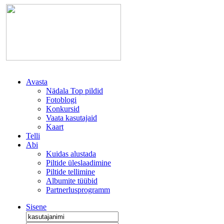
Avasta
Nädala Top pildid
Fotoblogi
Konkursid
Vaata kasutajaid
Kaart
Telli
Abi
Kuidas alustada
Piltide üleslaadimine
Piltide tellimine
Albumite tüübid
Partnerlusprogramm
Sisene