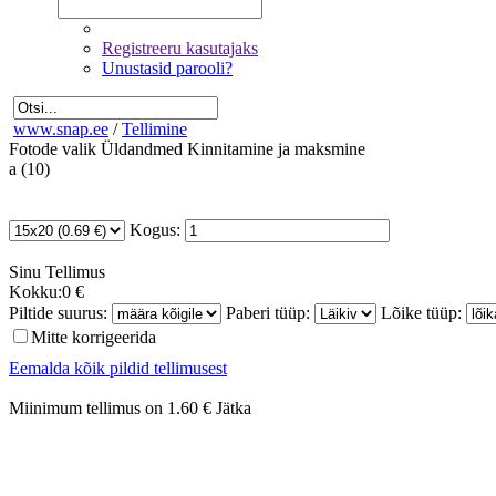
Registreeru kasutajaks
Unustasid parooli?
www.snap.ee
/
Tellimine
Fotode valik
Üldandmed
Kinnitamine ja maksmine
a (10)
Kogus:
Sinu
Tellimus
Kokku:
0 €
Piltide suurus:
Paberi tüüp:
Lõike tüüp:
Mitte korrigeerida
Eemalda kõik pildid tellimusest
Miinimum tellimus on 1.60 €
Jätka