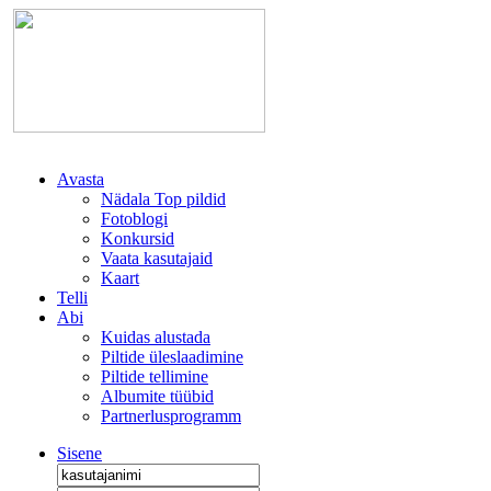
Avasta
Nädala Top pildid
Fotoblogi
Konkursid
Vaata kasutajaid
Kaart
Telli
Abi
Kuidas alustada
Piltide üleslaadimine
Piltide tellimine
Albumite tüübid
Partnerlusprogramm
Sisene