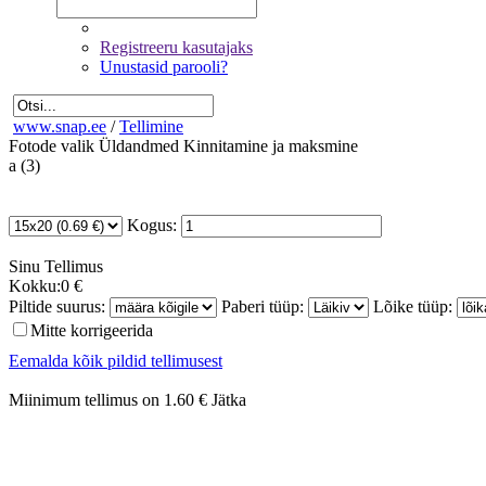
Registreeru kasutajaks
Unustasid parooli?
www.snap.ee
/
Tellimine
Fotode valik
Üldandmed
Kinnitamine ja maksmine
a (3)
Kogus:
Sinu
Tellimus
Kokku:
0 €
Piltide suurus:
Paberi tüüp:
Lõike tüüp:
Mitte korrigeerida
Eemalda kõik pildid tellimusest
Miinimum tellimus on 1.60 €
Jätka