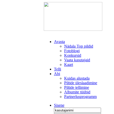
Avasta
Nädala Top pildid
Fotoblogi
Konkursid
Vaata kasutajaid
Kaart
Telli
Abi
Kuidas alustada
Piltide üleslaadimine
Piltide tellimine
Albumite tüübid
Partnerlusprogramm
Sisene