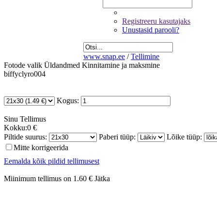
Registreeru kasutajaks
Unustasid parooli?
www.snap.ee
/
Tellimine
Fotode valik
Üldandmed
Kinnitamine ja maksmine
biffyclyro004
Kogus:
Sinu
Tellimus
Kokku:
0 €
Piltide suurus:
Paberi tüüp:
Lõike tüüp:
Mitte korrigeerida
Eemalda kõik pildid tellimusest
Miinimum tellimus on 1.60 €
Jätka