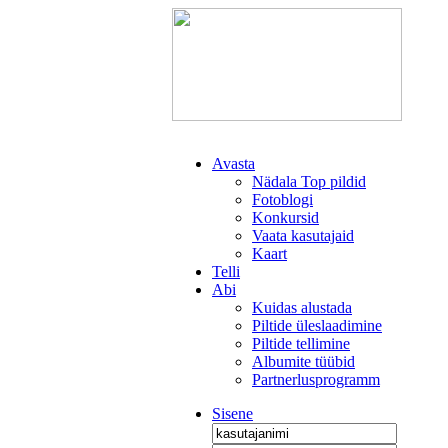
Avasta
Nädala Top pildid
Fotoblogi
Konkursid
Vaata kasutajaid
Kaart
Telli
Abi
Kuidas alustada
Piltide üleslaadimine
Piltide tellimine
Albumite tüübid
Partnerlusprogramm
Sisene