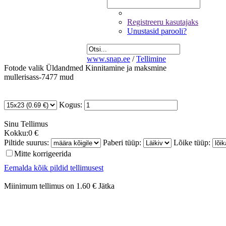
Registreeru kasutajaks
Unustasid parooli?
www.snap.ee
/
Tellimine
Fotode valik
Üldandmed
Kinnitamine ja maksmine
mullerisass-7477 mud
Kogus:
Sinu
Tellimus
Kokku:
0 €
Piltide suurus:
Paberi tüüp:
Lõike tüüp:
Mitte korrigeerida
Eemalda kõik pildid tellimusest
Miinimum tellimus on 1.60 €
Jätka