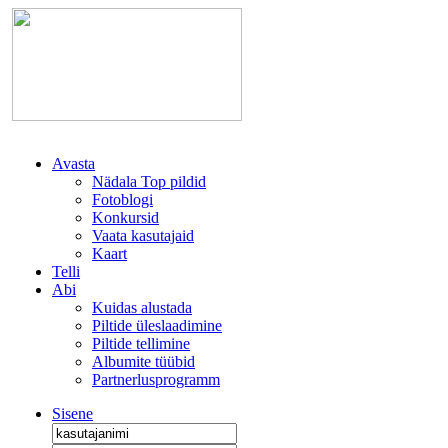
Avasta
Nädala Top pildid
Fotoblogi
Konkursid
Vaata kasutajaid
Kaart
Telli
Abi
Kuidas alustada
Piltide üleslaadimine
Piltide tellimine
Albumite tüübid
Partnerlusprogramm
Sisene