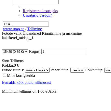
Registreeru kasutajaks
Unustasid parooli?
www.snap.ee
/
Tellimine
Fotode valik
Üldandmed
Kinnitamine ja maksmine
kakskend_midagi_1
Kogus:
Sinu
Tellimus
Kokku:
0 €
Piltide suurus:
Paberi tüüp:
Lõike tüüp:
Mitte korrigeerida
Eemalda kõik pildid tellimusest
Miinimum tellimus on 1.60 €
Jätka