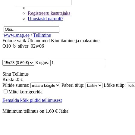
Registreeru kasutajaks
Unustasid parooli?
www.snap.ee
/
Tellimine
Fotode valik
Üldandmed
Kinnitamine ja maksmine
Q10_b_silver_02w06
Kogus:
Sinu
Tellimus
Kokku:
0 €
Piltide suurus:
Paberi tüüp:
Lõike tüüp:
Mitte korrigeerida
Eemalda kõik pildid tellimusest
Miinimum tellimus on 1.60 €
Jätka