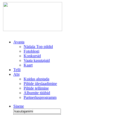
Avasta
Nädala Top pildid
Fotoblogi
Konkursid
Vaata kasutajaid
Kaart
Telli
Abi
Kuidas alustada
Piltide üleslaadimine
Piltide tellimine
Albumite tüübid
Partnerlusprogramm
Sisene