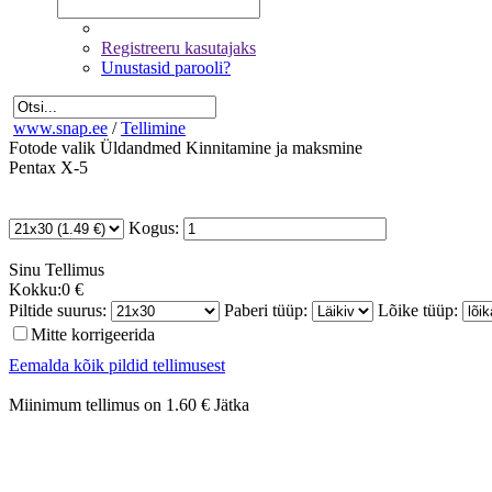
Registreeru kasutajaks
Unustasid parooli?
www.snap.ee
/
Tellimine
Fotode valik
Üldandmed
Kinnitamine ja maksmine
Pentax X-5
Kogus:
Sinu
Tellimus
Kokku:
0 €
Piltide suurus:
Paberi tüüp:
Lõike tüüp:
Mitte korrigeerida
Eemalda kõik pildid tellimusest
Miinimum tellimus on 1.60 €
Jätka