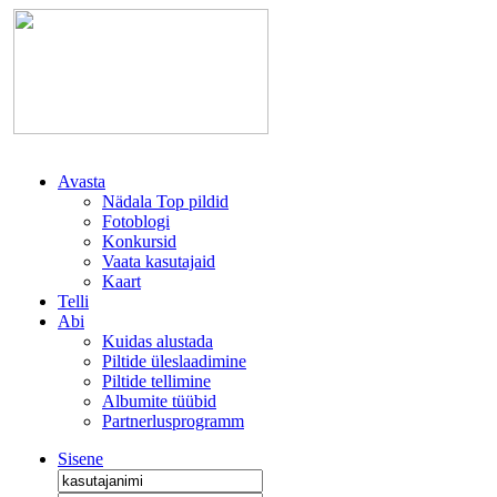
Avasta
Nädala Top pildid
Fotoblogi
Konkursid
Vaata kasutajaid
Kaart
Telli
Abi
Kuidas alustada
Piltide üleslaadimine
Piltide tellimine
Albumite tüübid
Partnerlusprogramm
Sisene