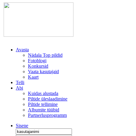
Avasta
Nädala Top pildid
Fotoblogi
Konkursid
Vaata kasutajaid
Kaart
Telli
Abi
Kuidas alustada
Piltide üleslaadimine
Piltide tellimine
Albumite tüübid
Partnerlusprogramm
Sisene