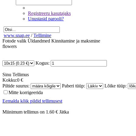
Registreeru kasutajaks
Unustasid parooli?
www.snap.ee
/
Tellimine
Fotode valik
Üldandmed
Kinnitamine ja maksmine
flowers
Kogus:
Sinu
Tellimus
Kokku:
0 €
Piltide suurus:
Paberi tüüp:
Lõike tüüp:
Mitte korrigeerida
Eemalda kõik pildid tellimusest
Miinimum tellimus on 1.60 €
Jätka