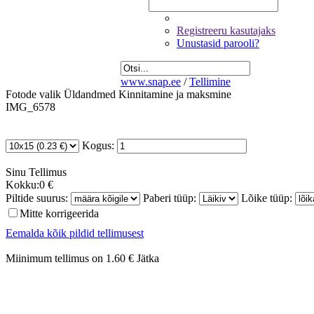
Registreeru kasutajaks
Unustasid parooli?
www.snap.ee
/
Tellimine
Fotode valik
Üldandmed
Kinnitamine ja maksmine
IMG_6578
Kogus:
Sinu
Tellimus
Kokku:
0 €
Piltide suurus:
Paberi tüüp:
Lõike tüüp:
Mitte korrigeerida
Eemalda kõik pildid tellimusest
Miinimum tellimus on 1.60 €
Jätka