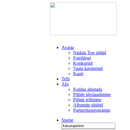
Avasta
Nädala Top pildid
Fotoblogi
Konkursid
Vaata kasutajaid
Kaart
Telli
Abi
Kuidas alustada
Piltide üleslaadimine
Piltide tellimine
Albumite tüübid
Partnerlusprogramm
Sisene