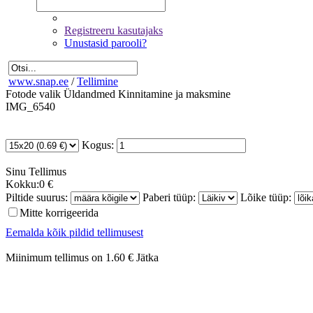
Registreeru kasutajaks
Unustasid parooli?
www.snap.ee
/
Tellimine
Fotode valik
Üldandmed
Kinnitamine ja maksmine
IMG_6540
Kogus:
Sinu
Tellimus
Kokku:
0 €
Piltide suurus:
Paberi tüüp:
Lõike tüüp:
Mitte korrigeerida
Eemalda kõik pildid tellimusest
Miinimum tellimus on 1.60 €
Jätka