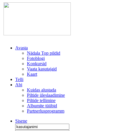
Avasta
Nädala Top pildid
Fotoblogi
Konkursid
Vaata kasutajaid
Kaart
Telli
Abi
Kuidas alustada
Piltide üleslaadimine
Piltide tellimine
Albumite tüübid
Partnerlusprogramm
Sisene