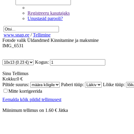
Registreeru kasutajaks
Unustasid parooli?
www.snap.ee
/
Tellimine
Fotode valik
Üldandmed
Kinnitamine ja maksmine
IMG_6531
Kogus:
Sinu
Tellimus
Kokku:
0 €
Piltide suurus:
Paberi tüüp:
Lõike tüüp:
Mitte korrigeerida
Eemalda kõik pildid tellimusest
Miinimum tellimus on 1.60 €
Jätka