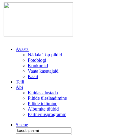
Avasta
Nädala Top pildid
Fotoblogi
Konkursid
Vaata kasutajaid
Kaart
Telli
Abi
Kuidas alustada
Piltide üleslaadimine
Piltide tellimine
Albumite tüübid
Partnerlusprogramm
Sisene