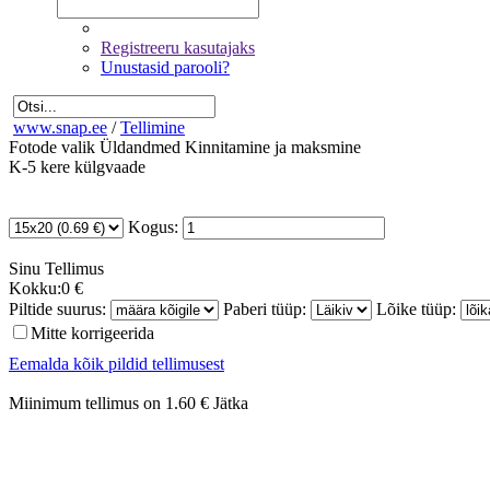
Registreeru kasutajaks
Unustasid parooli?
www.snap.ee
/
Tellimine
Fotode valik
Üldandmed
Kinnitamine ja maksmine
K-5 kere külgvaade
Kogus:
Sinu
Tellimus
Kokku:
0 €
Piltide suurus:
Paberi tüüp:
Lõike tüüp:
Mitte korrigeerida
Eemalda kõik pildid tellimusest
Miinimum tellimus on 1.60 €
Jätka