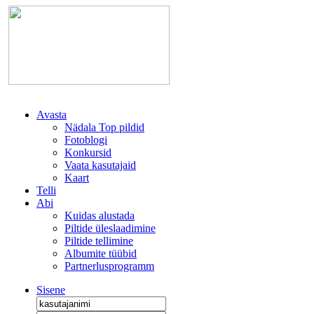
Avasta
Nädala Top pildid
Fotoblogi
Konkursid
Vaata kasutajaid
Kaart
Telli
Abi
Kuidas alustada
Piltide üleslaadimine
Piltide tellimine
Albumite tüübid
Partnerlusprogramm
Sisene