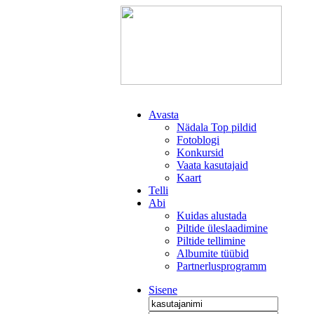
Avasta
Nädala Top pildid
Fotoblogi
Konkursid
Vaata kasutajaid
Kaart
Telli
Abi
Kuidas alustada
Piltide üleslaadimine
Piltide tellimine
Albumite tüübid
Partnerlusprogramm
Sisene