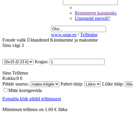
Registreeru kasutajaks
Unustasid parooli?
www.snap.ee
/
Tellimine
Fotode valik
Üldandmed
Kinnitamine ja maksmine
Sinu vägi 3
Kogus:
Sinu
Tellimus
Kokku:
0 €
Piltide suurus:
Paberi tüüp:
Lõike tüüp:
Mitte korrigeerida
Eemalda kõik pildid tellimusest
Miinimum tellimus on 1.60 €
Jätka