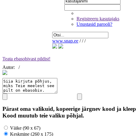
Registreeru kasutajaks
Unustasid parooli?
www.snap.ee
/
/
/
Teata ebasobivast pildist!
Autor:
/
Pärast oma valikuid, kopeerige järgnev kood ja kleep
Kood muutub teie valiku põhjal.
Väike (90 x 67)
Keskmine (260 x 175)