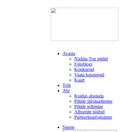
Avasta
Nädala Top pildid
Fotoblogi
Konkursid
Vaata kasutajaid
Kaart
Telli
Abi
Kuidas alustada
Piltide üleslaadimine
Piltide tellimine
Albumite tüübid
Partnerlusprogramm
Sisene