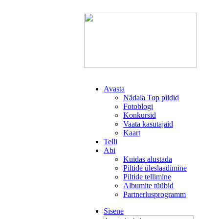
Avasta
Nädala Top pildid
Fotoblogi
Konkursid
Vaata kasutajaid
Kaart
Telli
Abi
Kuidas alustada
Piltide üleslaadimine
Piltide tellimine
Albumite tüübid
Partnerlusprogramm
Sisene