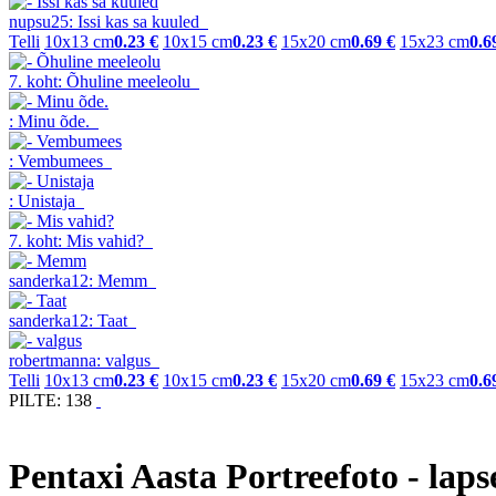
nupsu25: Issi kas sa kuuled
Telli
10x13 cm
0.23 €
10x15 cm
0.23 €
15x20 cm
0.69 €
15x23 cm
0.6
7. koht: Õhuline meeleolu
: Minu õde.
: Vembumees
: Unistaja
7. koht: Mis vahid?
sanderka12: Memm
sanderka12: Taat
robertmanna: valgus
Telli
10x13 cm
0.23 €
10x15 cm
0.23 €
15x20 cm
0.69 €
15x23 cm
0.6
PILTE: 138
Pentaxi Aasta Portreefoto - laps