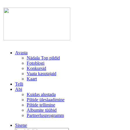
Avasta
Nädala Top pildid
Fotoblogi
Konkursid
Vaata kasutajaid
Kaart
Telli
Abi
Kuidas alustada
Piltide üleslaadimine
Piltide tellimine
Albumite tüübid
Partnerlusprogramm
Sisene