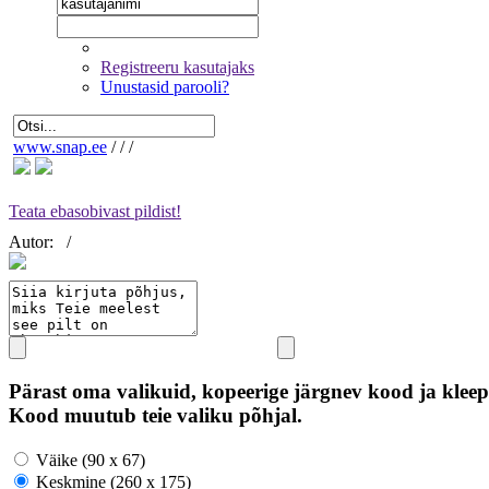
Registreeru kasutajaks
Unustasid parooli?
www.snap.ee
/
/
/
Teata ebasobivast pildist!
Autor:
/
Pärast oma valikuid, kopeerige järgnev kood ja kleep
Kood muutub teie valiku põhjal.
Väike (90 x 67)
Keskmine (260 x 175)