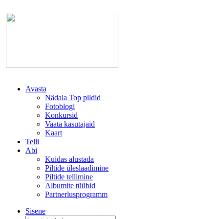
Avasta
Nädala Top pildid
Fotoblogi
Konkursid
Vaata kasutajaid
Kaart
Telli
Abi
Kuidas alustada
Piltide üleslaadimine
Piltide tellimine
Albumite tüübid
Partnerlusprogramm
Sisene