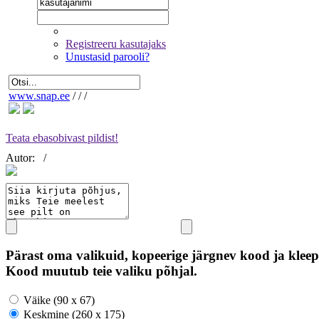
Registreeru kasutajaks
Unustasid parooli?
www.snap.ee
/
/
/
Teata ebasobivast pildist!
Autor:
/
Pärast oma valikuid, kopeerige järgnev kood ja kleep
Kood muutub teie valiku põhjal.
Väike (90 x 67)
Keskmine (260 x 175)