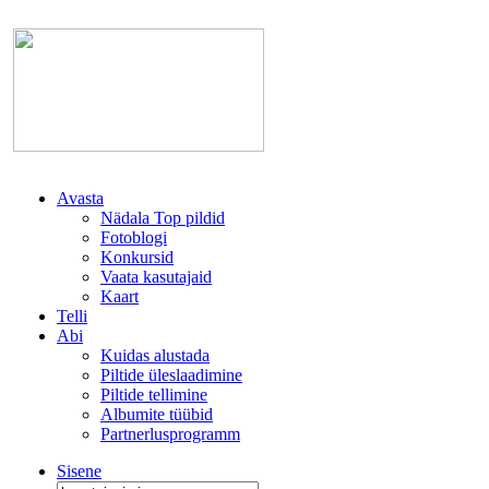
Avasta
Nädala Top pildid
Fotoblogi
Konkursid
Vaata kasutajaid
Kaart
Telli
Abi
Kuidas alustada
Piltide üleslaadimine
Piltide tellimine
Albumite tüübid
Partnerlusprogramm
Sisene