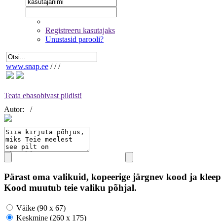
Registreeru kasutajaks
Unustasid parooli?
www.snap.ee
/
/
/
Teata ebasobivast pildist!
Autor:
/
Pärast oma valikuid, kopeerige järgnev kood ja kleep
Kood muutub teie valiku põhjal.
Väike (90 x 67)
Keskmine (260 x 175)