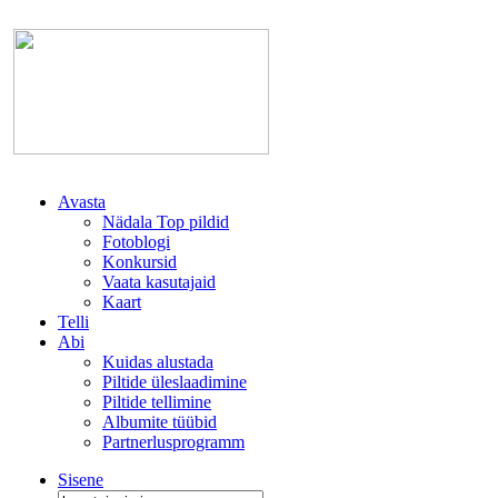
Avasta
Nädala Top pildid
Fotoblogi
Konkursid
Vaata kasutajaid
Kaart
Telli
Abi
Kuidas alustada
Piltide üleslaadimine
Piltide tellimine
Albumite tüübid
Partnerlusprogramm
Sisene