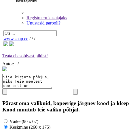
Registreeru kasutajaks
Unustasid parooli?
www.snap.ee
/
/
/
Teata ebasobivast pildist!
Autor:
/
Pärast oma valikuid, kopeerige järgnev kood ja kleep
Kood muutub teie valiku põhjal.
Väike (90 x 67)
Keskmine (260 x 175)