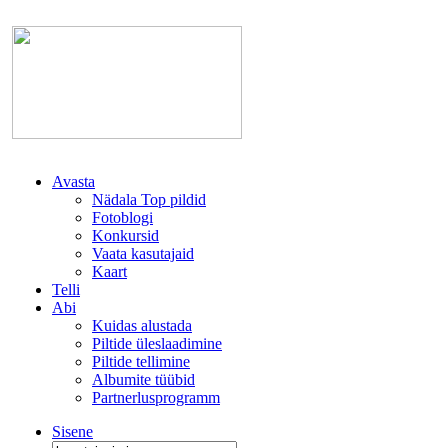
Avasta
Nädala Top pildid
Fotoblogi
Konkursid
Vaata kasutajaid
Kaart
Telli
Abi
Kuidas alustada
Piltide üleslaadimine
Piltide tellimine
Albumite tüübid
Partnerlusprogramm
Sisene