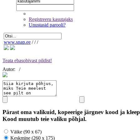
Registreeru kasutajaks
Unustasid parooli?
www.snap.ee
/
/
/
Teata ebasobivast pildist!
Autor:
/
Pärast oma valikuid, kopeerige järgnev kood ja kleep
Kood muutub teie valiku põhjal.
Väike (90 x 67)
Keskmine (260 x 175)