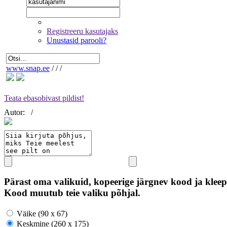
Registreeru kasutajaks
Unustasid parooli?
www.snap.ee
/
/
/
Teata ebasobivast pildist!
Autor:
/
Pärast oma valikuid, kopeerige järgnev kood ja kleep
Kood muutub teie valiku põhjal.
Väike (90 x 67)
Keskmine (260 x 175)