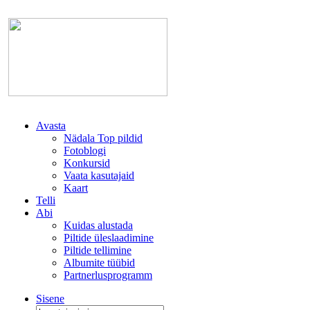
Avasta
Nädala Top pildid
Fotoblogi
Konkursid
Vaata kasutajaid
Kaart
Telli
Abi
Kuidas alustada
Piltide üleslaadimine
Piltide tellimine
Albumite tüübid
Partnerlusprogramm
Sisene