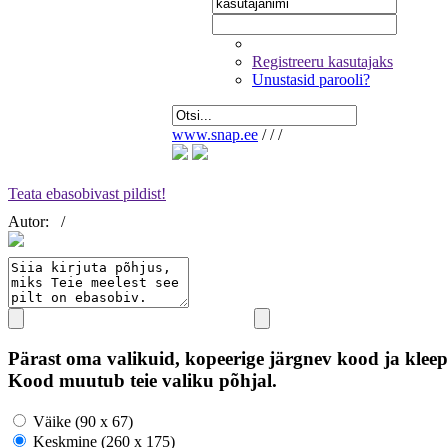
Registreeru kasutajaks
Unustasid parooli?
www.snap.ee
/
/
/
Teata ebasobivast pildist!
Autor:
/
Pärast oma valikuid, kopeerige järgnev kood ja kleep
Kood muutub teie valiku põhjal.
Väike (90 x 67)
Keskmine (260 x 175)