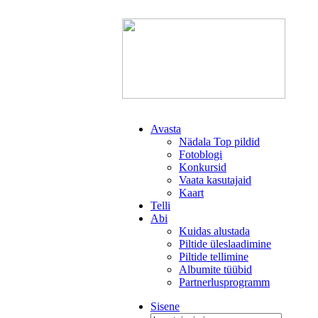
Avasta
Nädala Top pildid
Fotoblogi
Konkursid
Vaata kasutajaid
Kaart
Telli
Abi
Kuidas alustada
Piltide üleslaadimine
Piltide tellimine
Albumite tüübid
Partnerlusprogramm
Sisene