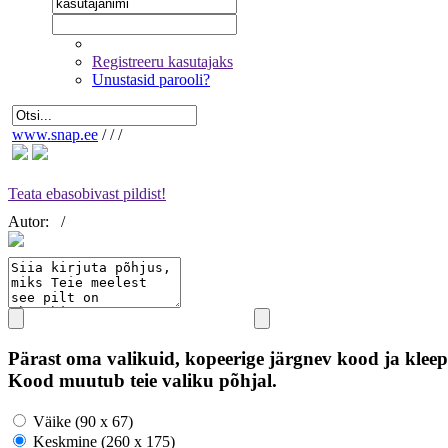
Registreeru kasutajaks
Unustasid parooli?
www.snap.ee
/
/
/
Teata ebasobivast pildist!
Autor:
/
Pärast oma valikuid, kopeerige järgnev kood ja kleep
Kood muutub teie valiku põhjal.
Väike (90 x 67)
Keskmine (260 x 175)