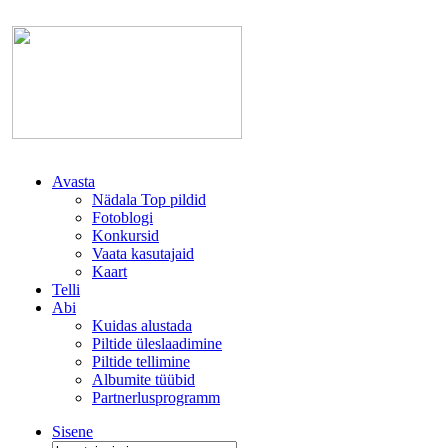
Avasta
Nädala Top pildid
Fotoblogi
Konkursid
Vaata kasutajaid
Kaart
Telli
Abi
Kuidas alustada
Piltide üleslaadimine
Piltide tellimine
Albumite tüübid
Partnerlusprogramm
Sisene