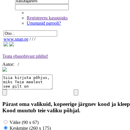
Registreeru kasutajaks
Unustasid parooli?
www.snap.ee
/
/
/
Teata ebasobivast pildist!
Autor:
/
Pärast oma valikuid, kopeerige järgnev kood ja kleep
Kood muutub teie valiku põhjal.
Väike (90 x 67)
Keskmine (260 x 175)