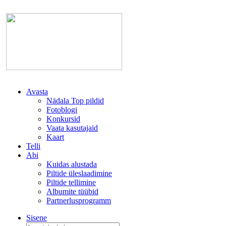
Avasta
Nädala Top pildid
Fotoblogi
Konkursid
Vaata kasutajaid
Kaart
Telli
Abi
Kuidas alustada
Piltide üleslaadimine
Piltide tellimine
Albumite tüübid
Partnerlusprogramm
Sisene