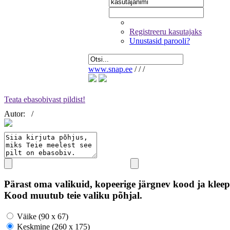
Registreeru kasutajaks
Unustasid parooli?
www.snap.ee
/
/
/
Teata ebasobivast pildist!
Autor:
/
Pärast oma valikuid, kopeerige järgnev kood ja kleep
Kood muutub teie valiku põhjal.
Väike (90 x 67)
Keskmine (260 x 175)