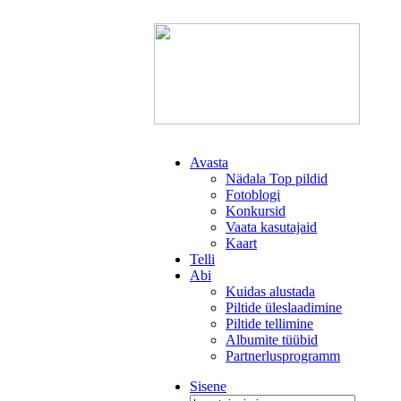
Avasta
Nädala Top pildid
Fotoblogi
Konkursid
Vaata kasutajaid
Kaart
Telli
Abi
Kuidas alustada
Piltide üleslaadimine
Piltide tellimine
Albumite tüübid
Partnerlusprogramm
Sisene