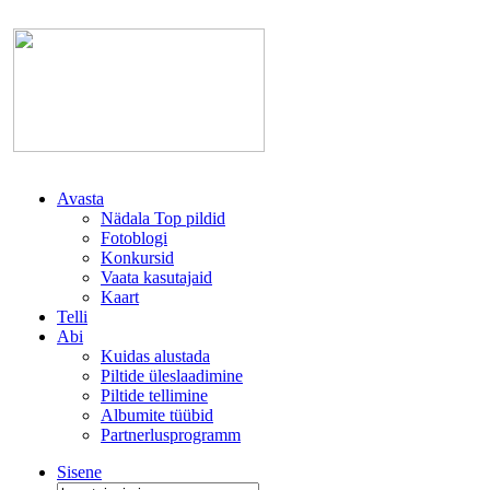
Avasta
Nädala Top pildid
Fotoblogi
Konkursid
Vaata kasutajaid
Kaart
Telli
Abi
Kuidas alustada
Piltide üleslaadimine
Piltide tellimine
Albumite tüübid
Partnerlusprogramm
Sisene