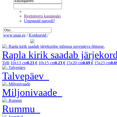
Registreeru kasutajaks
Unustasid parooli?
www.snap.ee
/
Konkursid
/
Rapla kirik saadab järjekor
Telli
10x13 cm
0.23 €
10x15 cm
0.23 €
15x20 cm
0.69 €
15x23 cm
0.6
Talvepäev
Miljonivaade
Rummu