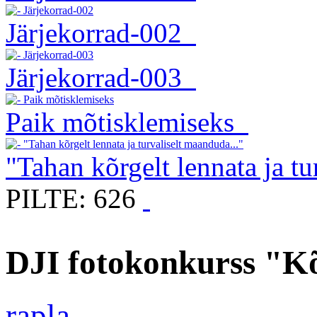
Järjekorrad-002
Järjekorrad-003
Paik mõtisklemiseks
"Tahan kõrgelt lennata ja tu
PILTE: 626
DJI fotokonkurss "K
rapla