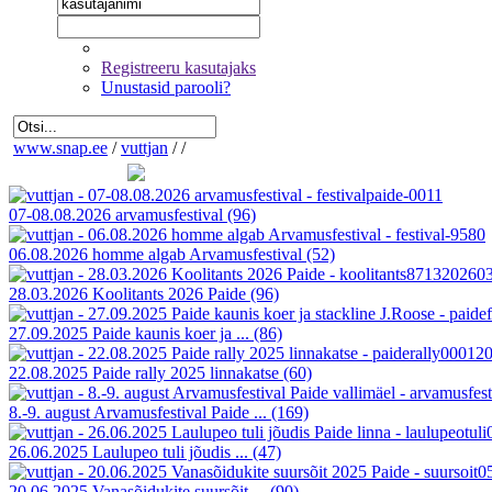
Registreeru kasutajaks
Unustasid parooli?
www.snap.ee
/
vuttjan
/
/
07-08.08.2026 arvamusfestival
(96)
06.08.2026 homme algab Arvamusfestival
(52)
28.03.2026 Koolitants 2026 Paide
(96)
27.09.2025 Paide kaunis koer ja ...
(86)
22.08.2025 Paide rally 2025 linnakatse
(60)
8.-9. august Arvamusfestival Paide ...
(169)
26.06.2025 Laulupeo tuli jõudis ...
(47)
20.06.2025 Vanasõidukite suursõit ...
(90)