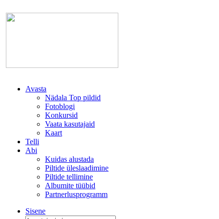
Avasta
Nädala Top pildid
Fotoblogi
Konkursid
Vaata kasutajaid
Kaart
Telli
Abi
Kuidas alustada
Piltide üleslaadimine
Piltide tellimine
Albumite tüübid
Partnerlusprogramm
Sisene