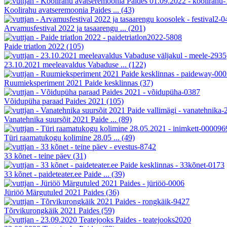
Koolirahu avatseremoonia Paides ...
(43)
Arvamusfestival 2022 ja tasaarengu ...
(201)
Paide triatlon 2022
(105)
23.10.2021 meeleavaldus Vabaduse ...
(122)
Ruumieksperiment 2021 Paide kesklinnas
(37)
Võidupüha paraad Paides 2021
(105)
Vanatehnika suursõit 2021 Paide ...
(89)
Türi raamatukogu kolimine 28.05 ...
(49)
33 kõnet - teine päev
(31)
33 kõnet - paideteater.ee Paide ...
(39)
Jüriöö Märgutuled 2021 Paides
(36)
Tõrvikurongkäik 2021 Paides
(59)