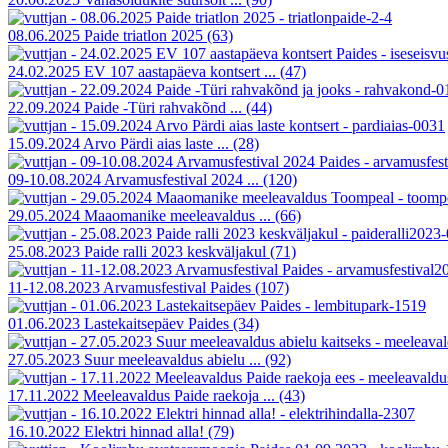
08.06.2025 Paide triatlon 2025
(63)
24.02.2025 EV 107 aastapäeva kontsert ...
(47)
22.09.2024 Paide -Türi rahvakõnd ...
(44)
15.09.2024 Arvo Pärdi aias laste ...
(28)
09-10.08.2024 Arvamusfestival 2024 ...
(120)
29.05.2024 Maaomanike meeleavaldus ...
(66)
25.08.2023 Paide ralli 2023 keskväljakul
(71)
11-12.08.2023 Arvamusfestival Paides
(107)
01.06.2023 Lastekaitsepäev Paides
(34)
27.05.2023 Suur meeleavaldus abielu ...
(92)
17.11.2022 Meeleavaldus Paide raekoja ...
(43)
16.10.2022 Elektri hinnad alla!
(79)