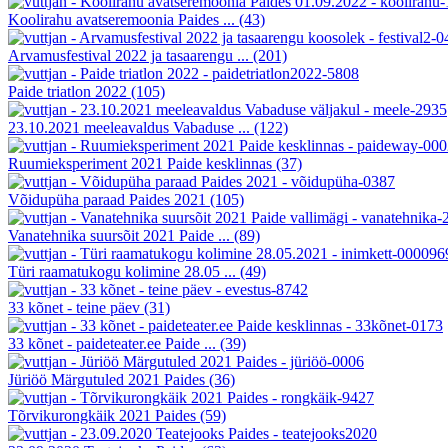
Koolirahu avatseremoonia Paides ...
(43)
Arvamusfestival 2022 ja tasaarengu ...
(201)
Paide triatlon 2022
(105)
23.10.2021 meeleavaldus Vabaduse ...
(122)
Ruumieksperiment 2021 Paide kesklinnas
(37)
Võidupüha paraad Paides 2021
(105)
Vanatehnika suursõit 2021 Paide ...
(89)
Türi raamatukogu kolimine 28.05 ...
(49)
33 kõnet - teine päev
(31)
33 kõnet - paideteater.ee Paide ...
(39)
Jüriöö Märgutuled 2021 Paides
(36)
Tõrvikurongkäik 2021 Paides
(59)