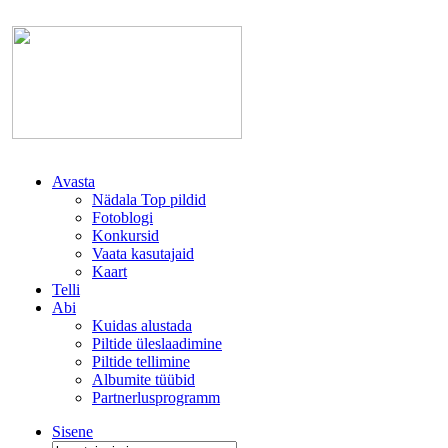
Avasta
Nädala Top pildid
Fotoblogi
Konkursid
Vaata kasutajaid
Kaart
Telli
Abi
Kuidas alustada
Piltide üleslaadimine
Piltide tellimine
Albumite tüübid
Partnerlusprogramm
Sisene