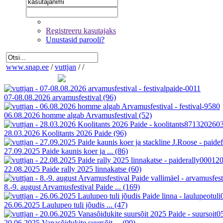
Registreeru kasutajaks
Unustasid parooli?
www.snap.ee
/
vuttjan
/
/
07-08.08.2026 arvamusfestival
(96)
06.08.2026 homme algab Arvamusfestival
(52)
28.03.2026 Koolitants 2026 Paide
(96)
27.09.2025 Paide kaunis koer ja ...
(86)
22.08.2025 Paide rally 2025 linnakatse
(60)
8.-9. august Arvamusfestival Paide ...
(169)
26.06.2025 Laulupeo tuli jõudis ...
(47)
20.06.2025 Vanasõidukite suursõit ...
(90)