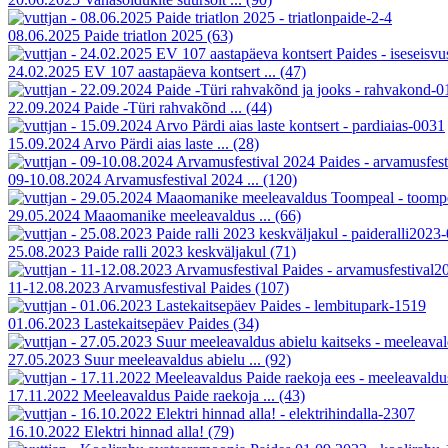
08.06.2025 Paide triatlon 2025
(63)
24.02.2025 EV 107 aastapäeva kontsert ...
(47)
22.09.2024 Paide -Türi rahvakõnd ...
(44)
15.09.2024 Arvo Pärdi aias laste ...
(28)
09-10.08.2024 Arvamusfestival 2024 ...
(120)
29.05.2024 Maaomanike meeleavaldus ...
(66)
25.08.2023 Paide ralli 2023 keskväljakul
(71)
11-12.08.2023 Arvamusfestival Paides
(107)
01.06.2023 Lastekaitsepäev Paides
(34)
27.05.2023 Suur meeleavaldus abielu ...
(92)
17.11.2022 Meeleavaldus Paide raekoja ...
(43)
16.10.2022 Elektri hinnad alla!
(79)