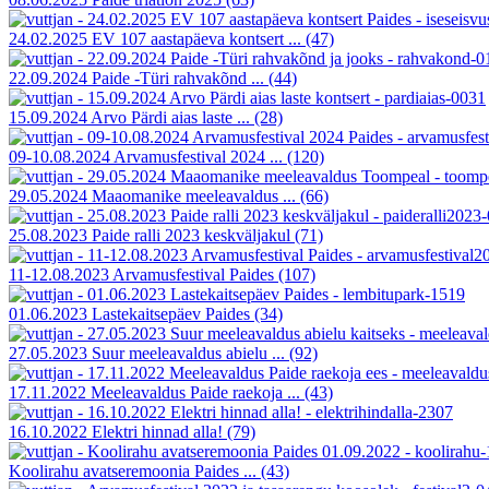
24.02.2025 EV 107 aastapäeva kontsert ...
(47)
22.09.2024 Paide -Türi rahvakõnd ...
(44)
15.09.2024 Arvo Pärdi aias laste ...
(28)
09-10.08.2024 Arvamusfestival 2024 ...
(120)
29.05.2024 Maaomanike meeleavaldus ...
(66)
25.08.2023 Paide ralli 2023 keskväljakul
(71)
11-12.08.2023 Arvamusfestival Paides
(107)
01.06.2023 Lastekaitsepäev Paides
(34)
27.05.2023 Suur meeleavaldus abielu ...
(92)
17.11.2022 Meeleavaldus Paide raekoja ...
(43)
16.10.2022 Elektri hinnad alla!
(79)
Koolirahu avatseremoonia Paides ...
(43)