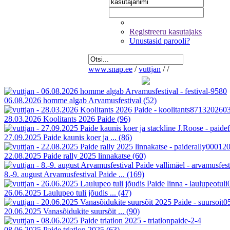
Registreeru kasutajaks
Unustasid parooli?
www.snap.ee
/
vuttjan
/
/
06.08.2026 homme algab Arvamusfestival
(52)
28.03.2026 Koolitants 2026 Paide
(96)
27.09.2025 Paide kaunis koer ja ...
(86)
22.08.2025 Paide rally 2025 linnakatse
(60)
8.-9. august Arvamusfestival Paide ...
(169)
26.06.2025 Laulupeo tuli jõudis ...
(47)
20.06.2025 Vanasõidukite suursõit ...
(90)
08.06.2025 Paide triatlon 2025
(63)