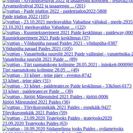
Arvamusfestival 2022 ja tasaarengu ...
(201)
Paide triatlon 2022
(105)
23.10.2021 meeleavaldus Vabaduse ...
(122)
Ruumieksperiment 2021 Paide kesklinnas
(37)
Võidupüha paraad Paides 2021
(105)
Vanatehnika suursõit 2021 Paide ...
(89)
Türi raamatukogu kolimine 28.05 ...
(49)
33 kõnet - teine päev
(31)
33 kõnet - paideteater.ee Paide ...
(39)
Jüriöö Märgutuled 2021 Paides
(36)
Tõrvikurongkäik 2021 Paides
(59)
23.09.2020 Teatejooks Paides
(63)