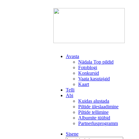
Avasta
Nädala Top pildid
Fotoblogi
Konkursid
Vaata kasutajaid
Kaart
Telli
Abi
Kuidas alustada
Piltide üleslaadimine
Piltide tellimine
Albumite tüübid
Partnerlusprogramm
Sisene