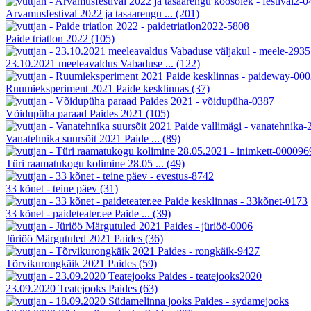
Arvamusfestival 2022 ja tasaarengu ...
(201)
Paide triatlon 2022
(105)
23.10.2021 meeleavaldus Vabaduse ...
(122)
Ruumieksperiment 2021 Paide kesklinnas
(37)
Võidupüha paraad Paides 2021
(105)
Vanatehnika suursõit 2021 Paide ...
(89)
Türi raamatukogu kolimine 28.05 ...
(49)
33 kõnet - teine päev
(31)
33 kõnet - paideteater.ee Paide ...
(39)
Jüriöö Märgutuled 2021 Paides
(36)
Tõrvikurongkäik 2021 Paides
(59)
23.09.2020 Teatejooks Paides
(63)