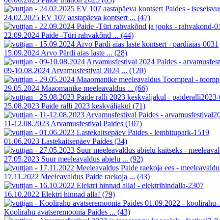
24.02.2025 EV 107 aastapäeva kontsert ...
(47)
22.09.2024 Paide -Türi rahvakõnd ...
(44)
15.09.2024 Arvo Pärdi aias laste ...
(28)
09-10.08.2024 Arvamusfestival 2024 ...
(120)
29.05.2024 Maaomanike meeleavaldus ...
(66)
25.08.2023 Paide ralli 2023 keskväljakul
(71)
11-12.08.2023 Arvamusfestival Paides
(107)
01.06.2023 Lastekaitsepäev Paides
(34)
27.05.2023 Suur meeleavaldus abielu ...
(92)
17.11.2022 Meeleavaldus Paide raekoja ...
(43)
16.10.2022 Elektri hinnad alla!
(79)
Koolirahu avatseremoonia Paides ...
(43)