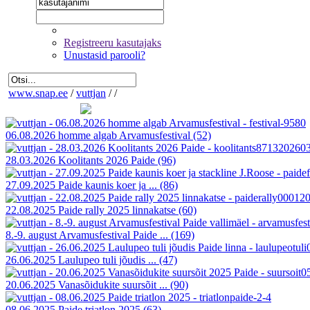
Registreeru kasutajaks
Unustasid parooli?
www.snap.ee
/
vuttjan
/
/
06.08.2026 homme algab Arvamusfestival
(52)
28.03.2026 Koolitants 2026 Paide
(96)
27.09.2025 Paide kaunis koer ja ...
(86)
22.08.2025 Paide rally 2025 linnakatse
(60)
8.-9. august Arvamusfestival Paide ...
(169)
26.06.2025 Laulupeo tuli jõudis ...
(47)
20.06.2025 Vanasõidukite suursõit ...
(90)
08.06.2025 Paide triatlon 2025
(63)