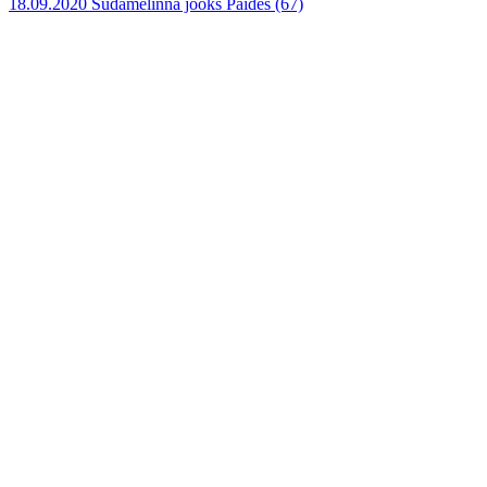
18.09.2020 Südamelinna jooks Paides
(67)