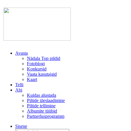
Avasta
Nädala Top pildid
Fotoblogi
Konkursid
Vaata kasutajaid
Kaart
Telli
Abi
Kuidas alustada
Piltide üleslaadimine
Piltide tellimine
Albumite tüübid
Partnerlusprogramm
Sisene