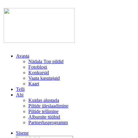
Avasta
Nädala Top pildid
Fotoblogi
Konkursid
Vaata kasutajaid
Kaart
Telli
Abi
Kuidas alustada
Piltide üleslaadimine
Piltide tellimine
Albumite tüübid
Partnerlusprogramm
Sisene