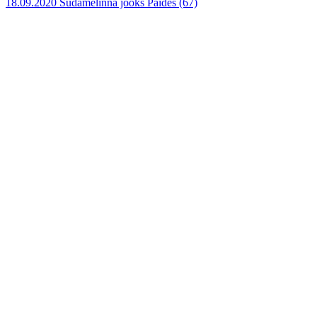
18.09.2020 Südamelinna jooks Paides
(67)