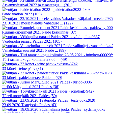
Arvamusfestival 2022 ja tasaarengu ...
(201)
Paide triatlon 2022
(105)
23.10.2021 meeleavaldus Vabaduse ...
(122)
Ruumieksperiment 2021 Paide kesklinnas
(37)
Võidupüha paraad Paides 2021
(105)
Vanatehnika suursõit 2021 Paide ...
(89)
Türi raamatukogu kolimine 28.05 ...
(49)
33 kõnet - teine päev
(31)
33 kõnet - paideteater.ee Paide ...
(39)
Jüriöö Märgutuled 2021 Paides
(36)
Tõrvikurongkäik 2021 Paides
(59)
23.09.2020 Teatejooks Paides
(63)