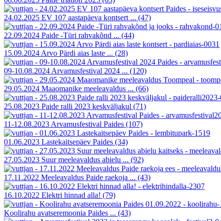
24.02.2025 EV 107 aastapäeva kontsert ...
(47)
22.09.2024 Paide -Türi rahvakõnd ...
(44)
15.09.2024 Arvo Pärdi aias laste ...
(28)
09-10.08.2024 Arvamusfestival 2024 ...
(120)
29.05.2024 Maaomanike meeleavaldus ...
(66)
25.08.2023 Paide ralli 2023 keskväljakul
(71)
11-12.08.2023 Arvamusfestival Paides
(107)
01.06.2023 Lastekaitsepäev Paides
(34)
27.05.2023 Suur meeleavaldus abielu ...
(92)
17.11.2022 Meeleavaldus Paide raekoja ...
(43)
16.10.2022 Elektri hinnad alla!
(79)
Koolirahu avatseremoonia Paides ...
(43)