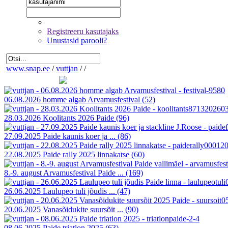
Registreeru kasutajaks
Unustasid parooli?
www.snap.ee
/
vuttjan
/
/
06.08.2026 homme algab Arvamusfestival
(52)
28.03.2026 Koolitants 2026 Paide
(96)
27.09.2025 Paide kaunis koer ja ...
(86)
22.08.2025 Paide rally 2025 linnakatse
(60)
8.-9. august Arvamusfestival Paide ...
(169)
26.06.2025 Laulupeo tuli jõudis ...
(47)
20.06.2025 Vanasõidukite suursõit ...
(90)
08.06.2025 Paide triatlon 2025
(63)