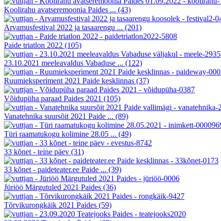
Koolirahu avatseremoonia Paides ...
(43)
Arvamusfestival 2022 ja tasaarengu ...
(201)
Paide triatlon 2022
(105)
23.10.2021 meeleavaldus Vabaduse ...
(122)
Ruumieksperiment 2021 Paide kesklinnas
(37)
Võidupüha paraad Paides 2021
(105)
Vanatehnika suursõit 2021 Paide ...
(89)
Türi raamatukogu kolimine 28.05 ...
(49)
33 kõnet - teine päev
(31)
33 kõnet - paideteater.ee Paide ...
(39)
Jüriöö Märgutuled 2021 Paides
(36)
Tõrvikurongkäik 2021 Paides
(59)