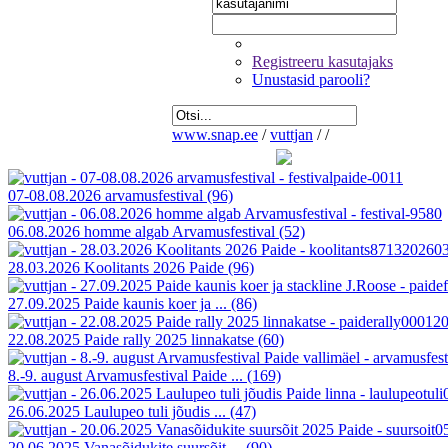
Registreeru kasutajaks
Unustasid parooli?
www.snap.ee
/
vuttjan
/
/
07-08.08.2026 arvamusfestival
(96)
06.08.2026 homme algab Arvamusfestival
(52)
28.03.2026 Koolitants 2026 Paide
(96)
27.09.2025 Paide kaunis koer ja ...
(86)
22.08.2025 Paide rally 2025 linnakatse
(60)
8.-9. august Arvamusfestival Paide ...
(169)
26.06.2025 Laulupeo tuli jõudis ...
(47)
20.06.2025 Vanasõidukite suursõit ...
(90)