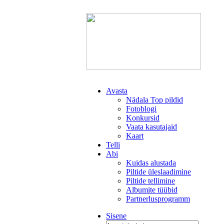
Avasta
Nädala Top pildid
Fotoblogi
Konkursid
Vaata kasutajaid
Kaart
Telli
Abi
Kuidas alustada
Piltide üleslaadimine
Piltide tellimine
Albumite tüübid
Partnerlusprogramm
Sisene