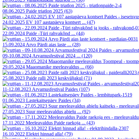
08.06.2025 Paide triatlon 2025
(63)
24.02.2025 EV 107 aastapäeva kontsert ...
(47)
22.09.2024 Paide -Türi rahvakõnd ...
(44)
15.09.2024 Arvo Pärdi aias laste ...
(28)
09-10.08.2024 Arvamusfestival 2024 ...
(120)
29.05.2024 Maaomanike meeleavaldus ...
(66)
25.08.2023 Paide ralli 2023 keskväljakul
(71)
11-12.08.2023 Arvamusfestival Paides
(107)
01.06.2023 Lastekaitsepäev Paides
(34)
27.05.2023 Suur meeleavaldus abielu ...
(92)
17.11.2022 Meeleavaldus Paide raekoja ...
(43)
16.10.2022 Elektri hinnad alla!
(79)