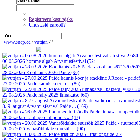
Registreeru kasutajaks
Unustasid parooli?
www.snap.ee
/
vuttjan
/
/
06.08.2026 homme algab Arvamusfestival
(52)
28.03.2026 Koolitants 2026 Paide
(96)
27.09.2025 Paide kaunis koer ja ...
(86)
22.08.2025 Paide rally 2025 linnakatse
(60)
8.-9. august Arvamusfestival Paide ...
(169)
26.06.2025 Laulupeo tuli jõudis ...
(47)
20.06.2025 Vanasõidukite suursõit ...
(90)
08.06.2025 Paide triatlon 2025
(63)