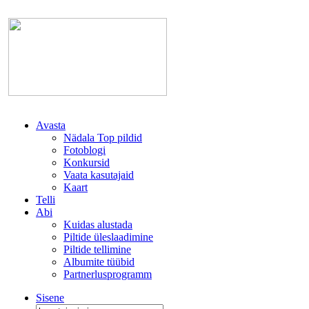
Avasta
Nädala Top pildid
Fotoblogi
Konkursid
Vaata kasutajaid
Kaart
Telli
Abi
Kuidas alustada
Piltide üleslaadimine
Piltide tellimine
Albumite tüübid
Partnerlusprogramm
Sisene