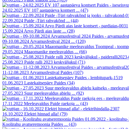
24.02.2025 EV 107 aastapäeva kontsert ...
(47)
22.09.2024 Paide -Türi rahvakõnd ...
(44)
15.09.2024 Arvo Pärdi aias laste ...
(28)
09-10.08.2024 Arvamusfestival 2024 ...
(120)
29.05.2024 Maaomanike meeleavaldus ...
(66)
25.08.2023 Paide ralli 2023 keskväljakul
(71)
11-12.08.2023 Arvamusfestival Paides
(107)
01.06.2023 Lastekaitsepäev Paides
(34)
27.05.2023 Suur meeleavaldus abielu ...
(92)
17.11.2022 Meeleavaldus Paide raekoja ...
(43)
16.10.2022 Elektri hinnad alla!
(79)
Koolirahu avatseremoonia Paides ...
(43)