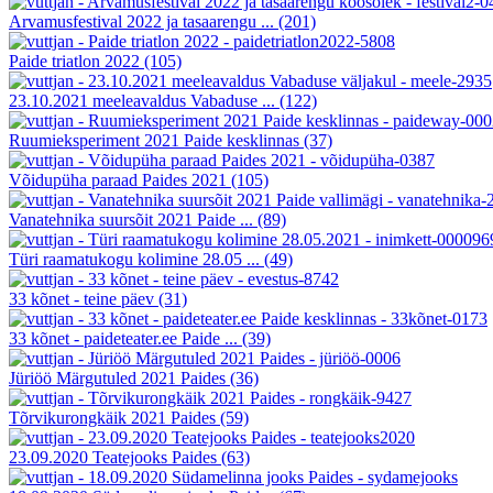
Arvamusfestival 2022 ja tasaarengu ...
(201)
Paide triatlon 2022
(105)
23.10.2021 meeleavaldus Vabaduse ...
(122)
Ruumieksperiment 2021 Paide kesklinnas
(37)
Võidupüha paraad Paides 2021
(105)
Vanatehnika suursõit 2021 Paide ...
(89)
Türi raamatukogu kolimine 28.05 ...
(49)
33 kõnet - teine päev
(31)
33 kõnet - paideteater.ee Paide ...
(39)
Jüriöö Märgutuled 2021 Paides
(36)
Tõrvikurongkäik 2021 Paides
(59)
23.09.2020 Teatejooks Paides
(63)