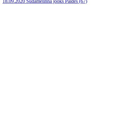
18.09.2020 Südamelinna jooks Paides
(67)