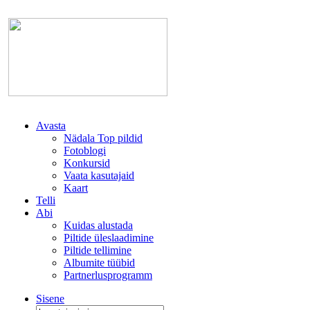
Avasta
Nädala Top pildid
Fotoblogi
Konkursid
Vaata kasutajaid
Kaart
Telli
Abi
Kuidas alustada
Piltide üleslaadimine
Piltide tellimine
Albumite tüübid
Partnerlusprogramm
Sisene