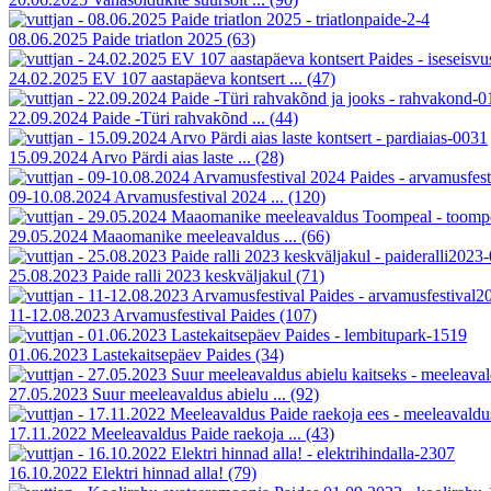
08.06.2025 Paide triatlon 2025
(63)
24.02.2025 EV 107 aastapäeva kontsert ...
(47)
22.09.2024 Paide -Türi rahvakõnd ...
(44)
15.09.2024 Arvo Pärdi aias laste ...
(28)
09-10.08.2024 Arvamusfestival 2024 ...
(120)
29.05.2024 Maaomanike meeleavaldus ...
(66)
25.08.2023 Paide ralli 2023 keskväljakul
(71)
11-12.08.2023 Arvamusfestival Paides
(107)
01.06.2023 Lastekaitsepäev Paides
(34)
27.05.2023 Suur meeleavaldus abielu ...
(92)
17.11.2022 Meeleavaldus Paide raekoja ...
(43)
16.10.2022 Elektri hinnad alla!
(79)