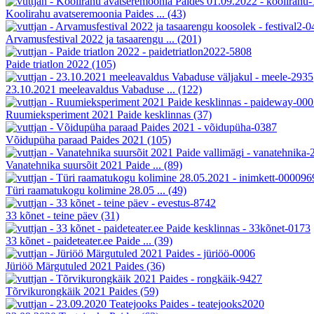
Koolirahu avatseremoonia Paides ...
(43)
Arvamusfestival 2022 ja tasaarengu ...
(201)
Paide triatlon 2022
(105)
23.10.2021 meeleavaldus Vabaduse ...
(122)
Ruumieksperiment 2021 Paide kesklinnas
(37)
Võidupüha paraad Paides 2021
(105)
Vanatehnika suursõit 2021 Paide ...
(89)
Türi raamatukogu kolimine 28.05 ...
(49)
33 kõnet - teine päev
(31)
33 kõnet - paideteater.ee Paide ...
(39)
Jüriöö Märgutuled 2021 Paides
(36)
Tõrvikurongkäik 2021 Paides
(59)