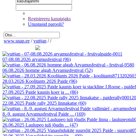
Registreeru kasutajaks
Unustasid parooli?
www.snap.ee
/
vuttjan
/
/
07-08.08.2026 arvamusfestival
(96)
06.08.2026 homme algab Arvamusfestival
(52)
28.03.2026 Koolitants 2026 Paide
(96)
27.09.2025 Paide kaunis koer ja ...
(86)
22.08.2025 Paide rally 2025 linnakatse
(60)
8.-9. august Arvamusfestival Paide ...
(169)
26.06.2025 Laulupeo tuli jõudis ...
(47)
20.06.2025 Vanasõidukite suursõit ...
(90)