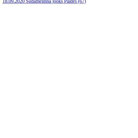
18.09.2020 Südamelinna jooks Paides
(67)