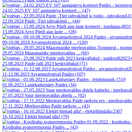
24.02.2025 EV 107 aastapäeva kontsert ...
(47)
22.09.2024 Paide -Türi rahvakõnd ...
(44)
15.09.2024 Arvo Pärdi aias laste ...
(28)
09-10.08.2024 Arvamusfestival 2024 ...
(120)
29.05.2024 Maaomanike meeleavaldus ...
(66)
25.08.2023 Paide ralli 2023 keskväljakul
(71)
11-12.08.2023 Arvamusfestival Paides
(107)
01.06.2023 Lastekaitsepäev Paides
(34)
27.05.2023 Suur meeleavaldus abielu ...
(92)
17.11.2022 Meeleavaldus Paide raekoja ...
(43)
16.10.2022 Elektri hinnad alla!
(79)
Koolirahu avatseremoonia Paides ...
(43)