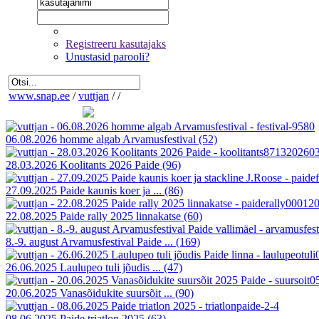
Registreeru kasutajaks
Unustasid parooli?
www.snap.ee
/
vuttjan
/
/
06.08.2026 homme algab Arvamusfestival
(52)
28.03.2026 Koolitants 2026 Paide
(96)
27.09.2025 Paide kaunis koer ja ...
(86)
22.08.2025 Paide rally 2025 linnakatse
(60)
8.-9. august Arvamusfestival Paide ...
(169)
26.06.2025 Laulupeo tuli jõudis ...
(47)
20.06.2025 Vanasõidukite suursõit ...
(90)
08.06.2025 Paide triatlon 2025
(63)