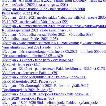
Arvamusfestival 2022 ja tasaarengu ...
(201)
Paide triatlon 2022
(105)
23.10.2021 meeleavaldus Vabaduse ...
(122)
Ruumieksperiment 2021 Paide kesklinnas
(37)
Võidupüha paraad Paides 2021
(105)
Vanatehnika suursõit 2021 Paide ...
(89)
Türi raamatukogu kolimine 28.05 ...
(49)
33 kõnet - teine päev
(31)
33 kõnet - paideteater.ee Paide ...
(39)
Jüriöö Märgutuled 2021 Paides
(36)
Tõrvikurongkäik 2021 Paides
(59)
23.09.2020 Teatejooks Paides
(63)