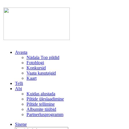
Avasta
Nädala Top pildid
Fotoblogi
Konkursid
Vaata kasutajaid
Kaart
Telli
Abi
Kuidas alustada
Piltide üleslaadimine
Piltide tellimine
Albumite tüübid
Partnerlusprogramm
Sisene