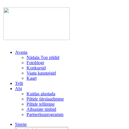
Avasta
Nädala Top pildid
Fotoblogi
Konkursid
Vaata kasutajaid
Kaart
Telli
Abi
Kuidas alustada
Piltide üleslaadimine
Piltide tellimine
Albumite tüübid
Partnerlusprogramm
Sisene