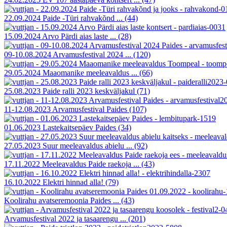
22.09.2024 Paide -Türi rahvakõnd ...
(44)
15.09.2024 Arvo Pärdi aias laste ...
(28)
09-10.08.2024 Arvamusfestival 2024 ...
(120)
29.05.2024 Maaomanike meeleavaldus ...
(66)
25.08.2023 Paide ralli 2023 keskväljakul
(71)
11-12.08.2023 Arvamusfestival Paides
(107)
01.06.2023 Lastekaitsepäev Paides
(34)
27.05.2023 Suur meeleavaldus abielu ...
(92)
17.11.2022 Meeleavaldus Paide raekoja ...
(43)
16.10.2022 Elektri hinnad alla!
(79)
Koolirahu avatseremoonia Paides ...
(43)
Arvamusfestival 2022 ja tasaarengu ...
(201)