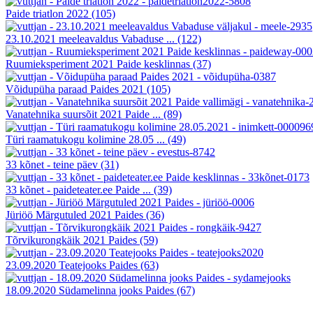
Paide triatlon 2022
(105)
23.10.2021 meeleavaldus Vabaduse ...
(122)
Ruumieksperiment 2021 Paide kesklinnas
(37)
Võidupüha paraad Paides 2021
(105)
Vanatehnika suursõit 2021 Paide ...
(89)
Türi raamatukogu kolimine 28.05 ...
(49)
33 kõnet - teine päev
(31)
33 kõnet - paideteater.ee Paide ...
(39)
Jüriöö Märgutuled 2021 Paides
(36)
Tõrvikurongkäik 2021 Paides
(59)
23.09.2020 Teatejooks Paides
(63)
18.09.2020 Südamelinna jooks Paides
(67)