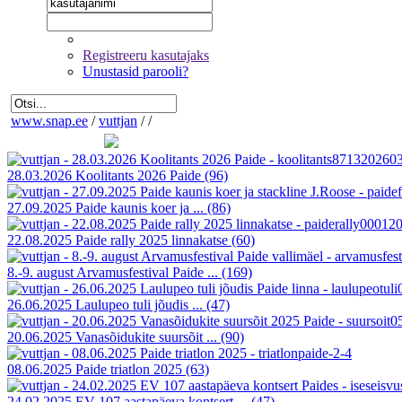
Registreeru kasutajaks
Unustasid parooli?
www.snap.ee
/
vuttjan
/
/
28.03.2026 Koolitants 2026 Paide
(96)
27.09.2025 Paide kaunis koer ja ...
(86)
22.08.2025 Paide rally 2025 linnakatse
(60)
8.-9. august Arvamusfestival Paide ...
(169)
26.06.2025 Laulupeo tuli jõudis ...
(47)
20.06.2025 Vanasõidukite suursõit ...
(90)
08.06.2025 Paide triatlon 2025
(63)
24.02.2025 EV 107 aastapäeva kontsert ...
(47)