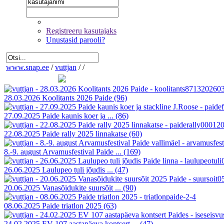
Registreeru kasutajaks
Unustasid parooli?
www.snap.ee
/
vuttjan
/
/
28.03.2026 Koolitants 2026 Paide
(96)
27.09.2025 Paide kaunis koer ja ...
(86)
22.08.2025 Paide rally 2025 linnakatse
(60)
8.-9. august Arvamusfestival Paide ...
(169)
26.06.2025 Laulupeo tuli jõudis ...
(47)
20.06.2025 Vanasõidukite suursõit ...
(90)
08.06.2025 Paide triatlon 2025
(63)
24.02.2025 EV 107 aastapäeva kontsert ...
(47)