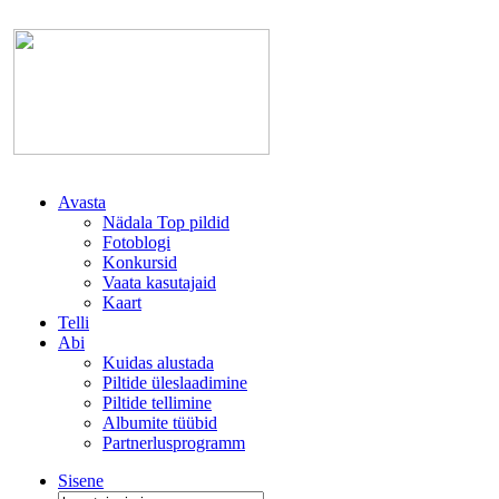
Avasta
Nädala Top pildid
Fotoblogi
Konkursid
Vaata kasutajaid
Kaart
Telli
Abi
Kuidas alustada
Piltide üleslaadimine
Piltide tellimine
Albumite tüübid
Partnerlusprogramm
Sisene