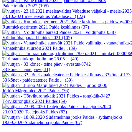
Paide triatlon 2022
(105)
23.10.2021 meeleavaldus Vabaduse ...
(122)
Ruumieksperiment 2021 Paide kesklinnas
(37)
Võidupüha paraad Paides 2021
(105)
Vanatehnika suursõit 2021 Paide ...
(89)
Türi raamatukogu kolimine 28.05 ...
(49)
33 kõnet - teine päev
(31)
33 kõnet - paideteater.ee Paide ...
(39)
Jüriöö Märgutuled 2021 Paides
(36)
Tõrvikurongkäik 2021 Paides
(59)
23.09.2020 Teatejooks Paides
(63)
18.09.2020 Südamelinna jooks Paides
(67)