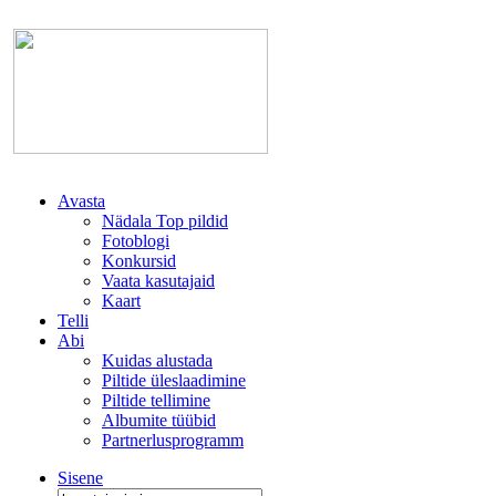
Avasta
Nädala Top pildid
Fotoblogi
Konkursid
Vaata kasutajaid
Kaart
Telli
Abi
Kuidas alustada
Piltide üleslaadimine
Piltide tellimine
Albumite tüübid
Partnerlusprogramm
Sisene