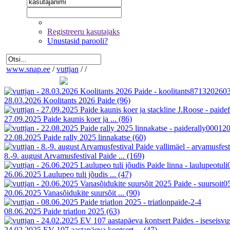
Registreeru kasutajaks
Unustasid parooli?
www.snap.ee
/
vuttjan
/
/
28.03.2026 Koolitants 2026 Paide
(96)
27.09.2025 Paide kaunis koer ja ...
(86)
22.08.2025 Paide rally 2025 linnakatse
(60)
8.-9. august Arvamusfestival Paide ...
(169)
26.06.2025 Laulupeo tuli jõudis ...
(47)
20.06.2025 Vanasõidukite suursõit ...
(90)
08.06.2025 Paide triatlon 2025
(63)
24.02.2025 EV 107 aastapäeva kontsert ...
(47)