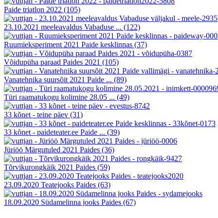
Paide triatlon 2022
(105)
23.10.2021 meeleavaldus Vabaduse ...
(122)
Ruumieksperiment 2021 Paide kesklinnas
(37)
Võidupüha paraad Paides 2021
(105)
Vanatehnika suursõit 2021 Paide ...
(89)
Türi raamatukogu kolimine 28.05 ...
(49)
33 kõnet - teine päev
(31)
33 kõnet - paideteater.ee Paide ...
(39)
Jüriöö Märgutuled 2021 Paides
(36)
Tõrvikurongkäik 2021 Paides
(59)
23.09.2020 Teatejooks Paides
(63)
18.09.2020 Südamelinna jooks Paides
(67)