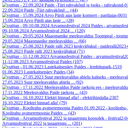
22.09.2024 Paide -Türi rahvakõnd ...
(44)
15.09.2024 Arvo Pärdi aias laste ...
(28)
09-10.08.2024 Arvamusfestival 2024 ...
(120)
29.05.2024 Maaomanike meeleavaldus ...
(66)
25.08.2023 Paide ralli 2023 keskväljakul
(71)
11-12.08.2023 Arvamusfestival Paides
(107)
01.06.2023 Lastekaitsepäev Paides
(34)
27.05.2023 Suur meeleavaldus abielu ...
(92)
17.11.2022 Meeleavaldus Paide raekoja ...
(43)
16.10.2022 Elektri hinnad alla!
(79)
Koolirahu avatseremoonia Paides ...
(43)
Arvamusfestival 2022 ja tasaarengu ...
(201)