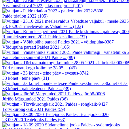
Arvamusfestival 2022 ja tasaarengu ...
(201)
Paide triatlon 2022
(105)
23.10.2021 meeleavaldus Vabaduse ...
(122)
Ruumieksperiment 2021 Paide kesklinnas
(37)
Võidupüha paraad Paides 2021
(105)
Vanatehnika suursõit 2021 Paide ...
(89)
Türi raamatukogu kolimine 28.05 ...
(49)
33 kõnet - teine päev
(31)
33 kõnet - paideteater.ee Paide ...
(39)
Jüriöö Märgutuled 2021 Paides
(36)
Tõrvikurongkäik 2021 Paides
(59)
23.09.2020 Teatejooks Paides
(63)