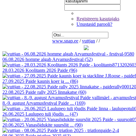
Registreeru kasutajaks
Unustasid parooli?
www.snap.ee
/
vuttjan
/
/
06.08.2026 homme algab Arvamusfestival
(52)
28.03.2026 Koolitants 2026 Paide
(96)
27.09.2025 Paide kaunis koer ja ...
(86)
22.08.2025 Paide rally 2025 linnakatse
(60)
8.-9. august Arvamusfestival Paide ...
(169)
26.06.2025 Laulupeo tuli jõudis ...
(47)
20.06.2025 Vanasõidukite suursõit ...
(90)
08.06.2025 Paide triatlon 2025
(63)