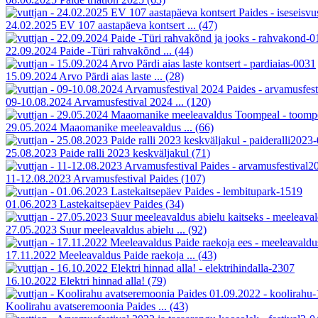
24.02.2025 EV 107 aastapäeva kontsert ...
(47)
22.09.2024 Paide -Türi rahvakõnd ...
(44)
15.09.2024 Arvo Pärdi aias laste ...
(28)
09-10.08.2024 Arvamusfestival 2024 ...
(120)
29.05.2024 Maaomanike meeleavaldus ...
(66)
25.08.2023 Paide ralli 2023 keskväljakul
(71)
11-12.08.2023 Arvamusfestival Paides
(107)
01.06.2023 Lastekaitsepäev Paides
(34)
27.05.2023 Suur meeleavaldus abielu ...
(92)
17.11.2022 Meeleavaldus Paide raekoja ...
(43)
16.10.2022 Elektri hinnad alla!
(79)
Koolirahu avatseremoonia Paides ...
(43)