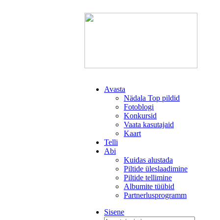
Avasta
Nädala Top pildid
Fotoblogi
Konkursid
Vaata kasutajaid
Kaart
Telli
Abi
Kuidas alustada
Piltide üleslaadimine
Piltide tellimine
Albumite tüübid
Partnerlusprogramm
Sisene