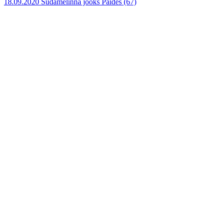
18.09.2020 Südamelinna jooks Paides
(67)