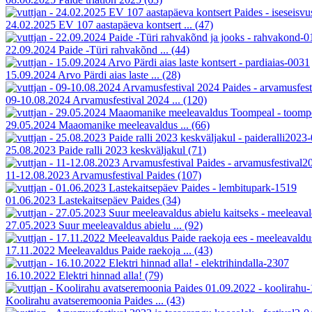
24.02.2025 EV 107 aastapäeva kontsert ...
(47)
22.09.2024 Paide -Türi rahvakõnd ...
(44)
15.09.2024 Arvo Pärdi aias laste ...
(28)
09-10.08.2024 Arvamusfestival 2024 ...
(120)
29.05.2024 Maaomanike meeleavaldus ...
(66)
25.08.2023 Paide ralli 2023 keskväljakul
(71)
11-12.08.2023 Arvamusfestival Paides
(107)
01.06.2023 Lastekaitsepäev Paides
(34)
27.05.2023 Suur meeleavaldus abielu ...
(92)
17.11.2022 Meeleavaldus Paide raekoja ...
(43)
16.10.2022 Elektri hinnad alla!
(79)
Koolirahu avatseremoonia Paides ...
(43)