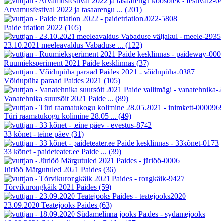
Arvamusfestival 2022 ja tasaarengu ...
(201)
Paide triatlon 2022
(105)
23.10.2021 meeleavaldus Vabaduse ...
(122)
Ruumieksperiment 2021 Paide kesklinnas
(37)
Võidupüha paraad Paides 2021
(105)
Vanatehnika suursõit 2021 Paide ...
(89)
Türi raamatukogu kolimine 28.05 ...
(49)
33 kõnet - teine päev
(31)
33 kõnet - paideteater.ee Paide ...
(39)
Jüriöö Märgutuled 2021 Paides
(36)
Tõrvikurongkäik 2021 Paides
(59)
23.09.2020 Teatejooks Paides
(63)