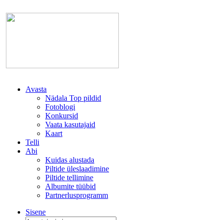
Avasta
Nädala Top pildid
Fotoblogi
Konkursid
Vaata kasutajaid
Kaart
Telli
Abi
Kuidas alustada
Piltide üleslaadimine
Piltide tellimine
Albumite tüübid
Partnerlusprogramm
Sisene