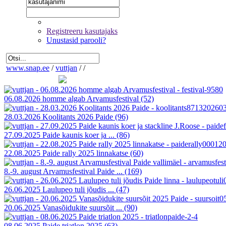
Registreeru kasutajaks
Unustasid parooli?
www.snap.ee
/
vuttjan
/
/
06.08.2026 homme algab Arvamusfestival
(52)
28.03.2026 Koolitants 2026 Paide
(96)
27.09.2025 Paide kaunis koer ja ...
(86)
22.08.2025 Paide rally 2025 linnakatse
(60)
8.-9. august Arvamusfestival Paide ...
(169)
26.06.2025 Laulupeo tuli jõudis ...
(47)
20.06.2025 Vanasõidukite suursõit ...
(90)
08.06.2025 Paide triatlon 2025
(63)