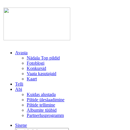
Avasta
Nädala Top pildid
Fotoblogi
Konkursid
Vaata kasutajaid
Kaart
Telli
Abi
Kuidas alustada
Piltide üleslaadimine
Piltide tellimine
Albumite tüübid
Partnerlusprogramm
Sisene