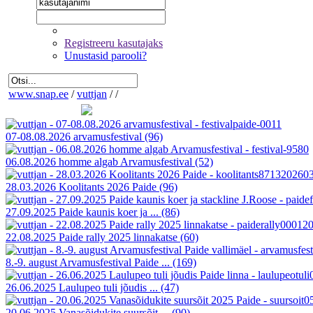
Registreeru kasutajaks
Unustasid parooli?
www.snap.ee
/
vuttjan
/
/
07-08.08.2026 arvamusfestival
(96)
06.08.2026 homme algab Arvamusfestival
(52)
28.03.2026 Koolitants 2026 Paide
(96)
27.09.2025 Paide kaunis koer ja ...
(86)
22.08.2025 Paide rally 2025 linnakatse
(60)
8.-9. august Arvamusfestival Paide ...
(169)
26.06.2025 Laulupeo tuli jõudis ...
(47)
20.06.2025 Vanasõidukite suursõit ...
(90)