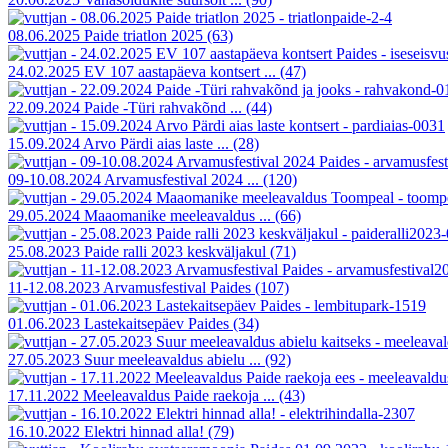
08.06.2025 Paide triatlon 2025
(63)
24.02.2025 EV 107 aastapäeva kontsert ...
(47)
22.09.2024 Paide -Türi rahvakõnd ...
(44)
15.09.2024 Arvo Pärdi aias laste ...
(28)
09-10.08.2024 Arvamusfestival 2024 ...
(120)
29.05.2024 Maaomanike meeleavaldus ...
(66)
25.08.2023 Paide ralli 2023 keskväljakul
(71)
11-12.08.2023 Arvamusfestival Paides
(107)
01.06.2023 Lastekaitsepäev Paides
(34)
27.05.2023 Suur meeleavaldus abielu ...
(92)
17.11.2022 Meeleavaldus Paide raekoja ...
(43)
16.10.2022 Elektri hinnad alla!
(79)