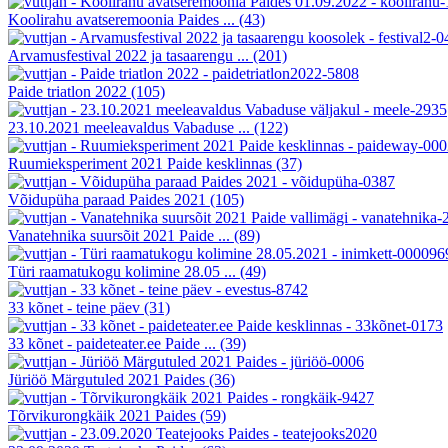
Koolirahu avatseremoonia Paides ...
(43)
Arvamusfestival 2022 ja tasaarengu ...
(201)
Paide triatlon 2022
(105)
23.10.2021 meeleavaldus Vabaduse ...
(122)
Ruumieksperiment 2021 Paide kesklinnas
(37)
Võidupüha paraad Paides 2021
(105)
Vanatehnika suursõit 2021 Paide ...
(89)
Türi raamatukogu kolimine 28.05 ...
(49)
33 kõnet - teine päev
(31)
33 kõnet - paideteater.ee Paide ...
(39)
Jüriöö Märgutuled 2021 Paides
(36)
Tõrvikurongkäik 2021 Paides
(59)