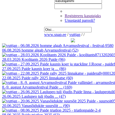
Registreeru kasutajaks
Unustasid parooli?
www.snap.ee
/
vuttjan
/
/
06.08.2026 homme algab Arvamusfestival
(52)
28.03.2026 Koolitants 2026 Paide
(96)
27.09.2025 Paide kaunis koer ja ...
(86)
22.08.2025 Paide rally 2025 linnakatse
(60)
8.-9. august Arvamusfestival Paide ...
(169)
26.06.2025 Laulupeo tuli jõudis ...
(47)
20.06.2025 Vanasõidukite suursõit ...
(90)
08.06.2025 Paide triatlon 2025
(63)