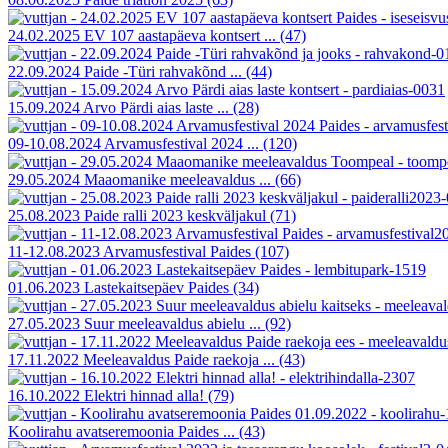
24.02.2025 EV 107 aastapäeva kontsert ...
(47)
22.09.2024 Paide -Türi rahvakõnd ...
(44)
15.09.2024 Arvo Pärdi aias laste ...
(28)
09-10.08.2024 Arvamusfestival 2024 ...
(120)
29.05.2024 Maaomanike meeleavaldus ...
(66)
25.08.2023 Paide ralli 2023 keskväljakul
(71)
11-12.08.2023 Arvamusfestival Paides
(107)
01.06.2023 Lastekaitsepäev Paides
(34)
27.05.2023 Suur meeleavaldus abielu ...
(92)
17.11.2022 Meeleavaldus Paide raekoja ...
(43)
16.10.2022 Elektri hinnad alla!
(79)
Koolirahu avatseremoonia Paides ...
(43)