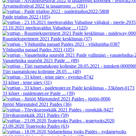
Arvamusfestival 2022 ja tasaarengu ...
(201)
Paide triatlon 2022
(105)
23.10.2021 meeleavaldus Vabaduse ...
(122)
Ruumieksperiment 2021 Paide kesklinnas
(37)
Võidupüha paraad Paides 2021
(105)
Vanatehnika suursõit 2021 Paide ...
(89)
Türi raamatukogu kolimine 28.05 ...
(49)
33 kõnet - teine päev
(31)
33 kõnet - paideteater.ee Paide ...
(39)
Jüriöö Märgutuled 2021 Paides
(36)
Tõrvikurongkäik 2021 Paides
(59)
23.09.2020 Teatejooks Paides
(63)