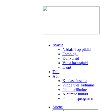
Avasta
Nädala Top pildid
Fotoblogi
Konkursid
Vaata kasutajaid
Kaart
Telli
Abi
Kuidas alustada
Piltide üleslaadimine
Piltide tellimine
Albumite tüübid
Partnerlusprogramm
Sisene