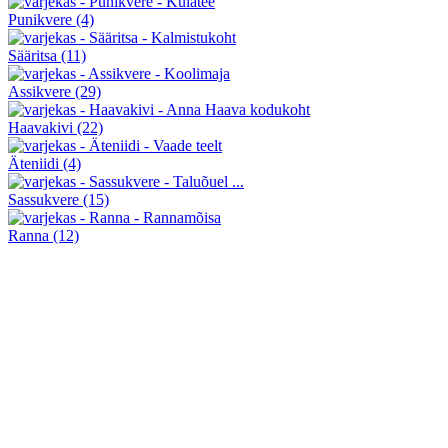
Punikvere
(4)
Sääritsa
(11)
Assikvere
(29)
Haavakivi
(22)
Äteniidi
(4)
Sassukvere
(15)
Ranna
(12)