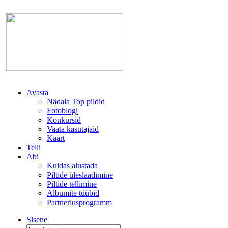
Avasta
Nädala Top pildid
Fotoblogi
Konkursid
Vaata kasutajaid
Kaart
Telli
Abi
Kuidas alustada
Piltide üleslaadimine
Piltide tellimine
Albumite tüübid
Partnerlusprogramm
Sisene