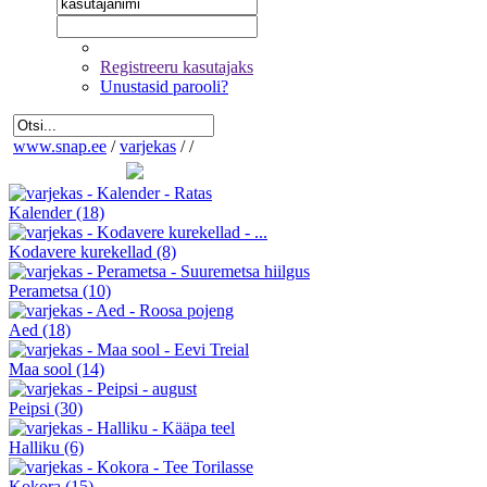
Registreeru kasutajaks
Unustasid parooli?
www.snap.ee
/
varjekas
/
/
Kalender
(18)
Kodavere kurekellad
(8)
Perametsa
(10)
Aed
(18)
Maa sool
(14)
Peipsi
(30)
Halliku
(6)
Kokora
(15)