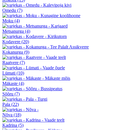
Omedu
(7)
Moku
(4)
Metsanurga
(4)
Kodavere
(20)
Kokanurga
(9)
Raatvere
(7)
Lümati
(10)
Mäkaste
(4)
Sõõru
(7)
Pala
(22)
Nõva
(18)
Kadrina
(5)