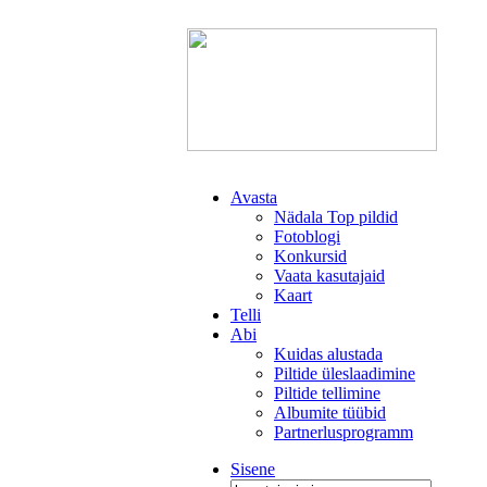
Avasta
Nädala Top pildid
Fotoblogi
Konkursid
Vaata kasutajaid
Kaart
Telli
Abi
Kuidas alustada
Piltide üleslaadimine
Piltide tellimine
Albumite tüübid
Partnerlusprogramm
Sisene