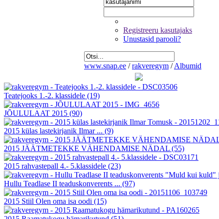
Registreeru kasutajaks
Unustasid parooli?
www.snap.ee
/
rakveregym
/
Albumid
Teatejooks 1.-2. klassidele
(19)
JÕULULAAT 2015
(90)
2015 külas lastekirjanik Ilmar ...
(9)
2015 JÄÄTMETEKKE VÄHENDAMISE NÄDAL
(55)
2015 rahvastepall 4.- 5.klassidele
(23)
Hullu Teadlase II teaduskonverents ...
(97)
2015 Stiil Olen oma isa oodi
(15)
2015 Raamatukogu hämarikutund
(51)