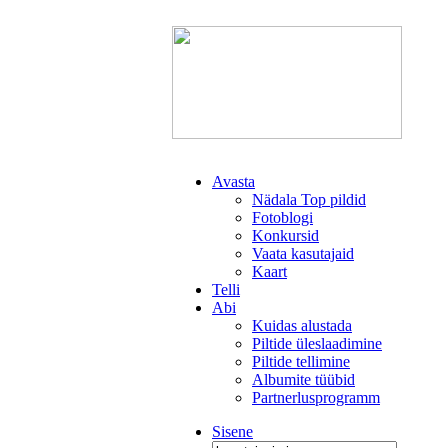
Avasta
Nädala Top pildid
Fotoblogi
Konkursid
Vaata kasutajaid
Kaart
Telli
Abi
Kuidas alustada
Piltide üleslaadimine
Piltide tellimine
Albumite tüübid
Partnerlusprogramm
Sisene