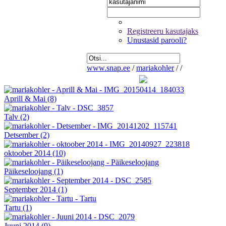
Registreeru kasutajaks
Unustasid parooli?
www.snap.ee
/
mariakohler
/
/
Aprill & Mai
(8)
Talv
(2)
Detsember
(2)
oktoober 2014
(10)
Päikeseloojang
(1)
September 2014
(1)
Tartu
(1)
Juuni 2014
(9)