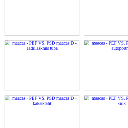
9922
A
aadrilaskmis tuba
autoportree