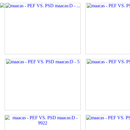
...
3
5
9