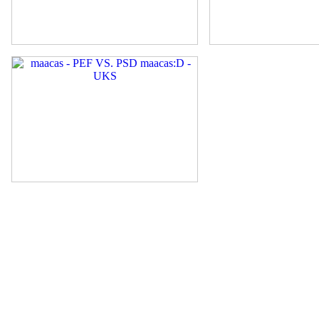
kaksiktäht
kirik
UKS