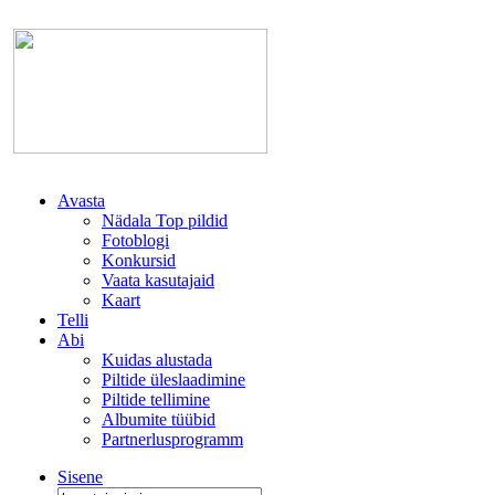
Avasta
Nädala Top pildid
Fotoblogi
Konkursid
Vaata kasutajaid
Kaart
Telli
Abi
Kuidas alustada
Piltide üleslaadimine
Piltide tellimine
Albumite tüübid
Partnerlusprogramm
Sisene