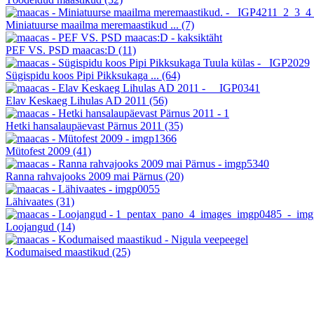
Miniatuurse maailma meremaastikud ...
(7)
PEF VS. PSD maacas:D
(11)
Sügispidu koos Pipi Pikksukaga ...
(64)
Elav Keskaeg Lihulas AD 2011
(56)
Hetki hansalaupäevast Pärnus 2011
(35)
Mütofest 2009
(41)
Ranna rahvajooks 2009 mai Pärnus
(20)
Lähivaates
(31)
Loojangud
(14)
Kodumaised maastikud
(25)