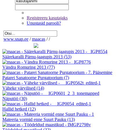
Registreeru kasutajaks
Unustasid parooli?
www.snap.ee
/
maacas
/
/
Säärekaralli Pärnu-jaagupis 2013
(53)
Vändra Romuring 2013
(77)
Patarei Sanatoorne Purgatoorium
(7)
Väheke värvilised
(14)
Näputöö
(30)
Hallid hetked
(12)
Mateeria vormid enne Suurt Pauku
(13)
Töödeldud maastikud
(32)